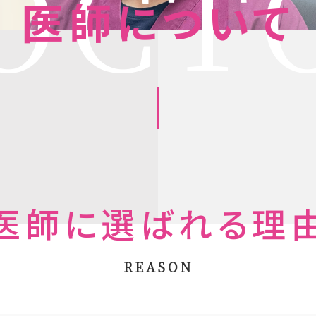
OCT
医師について
医師に選ばれる理
REASON